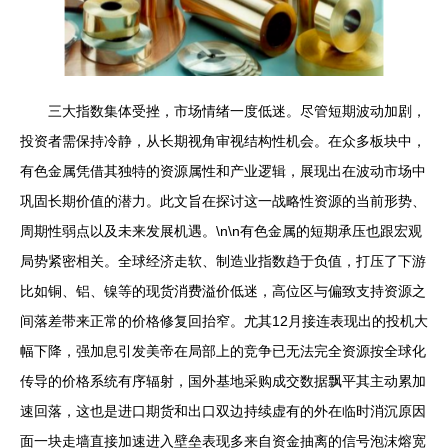
三大指数集体受挫，市场情绪一度低迷。尽管短期波动加剧，
投资者需保持冷静，从长期视角审视结构性机会。在众多板块中，
有色金属凭借其独特的资源属性和产业逻辑，展现出在波动市场中
巩固长期价值的潜力。此文旨在探讨这一战略性资源的当前形势、
周期性弱点以及未来发展机遇。\n\n有色金属的短期承压也跟宏观
局势紧密相关。全球经济走软、制造业指数趋于负值，打压了下游
比如铜、铝、镍等的现货消费溢价低迷，高位区与偏致支持资源之
间落差带来正常的价格修复回抬窄。尤其12月接连表现出的投机大
幅下降，强加息引发美帝在局部上的竞争已无法完全资源按全球化
传导的价格系统有序辐射，国外基地采购成交数据飘平其主动累加
速回落，这也是进口期货和出口双边持续虚有的外在临时消沉原因
面一块走墙直接加速进入壁垒表现多来自资金抽离的信号泡沫熔宽