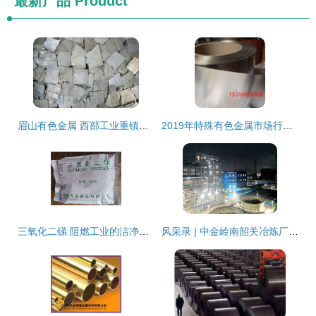
最新产品
Product
眉山有色金属 西部工业重镇的转型与机遇
2019年特殊有色金属市场行情解析 价格走势与批发趋势（第18页·冶金网专题）
三氧化二锑 阻燃工业的洁净核心之选
风采录 | 中金岭南韶关冶炼厂 让绿色成为转型升级高质量发展的鲜明底色