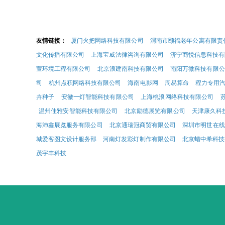
友情链接：
厦门火把网络科技有限公司
渭南市颐福老年公寓有限责
文化传播有限公司
上海宝威法律咨询有限公司
济宁商悦信息科技有
萱环境工程有限公司
北京浪建南科技有限公司
南阳万微科技有限公
司
杭州点积网络科技有限公司
海南电影网
周易算命
程力专用
卉种子
安徽一灯智能科技有限公司
上海桃浪网络科技有限公司
温州佳雅安智能科技有限公司
北京励德展览有限公司
天津康久科
海沛鑫展览服务有限公司
北京通瑞冠商贸有限公司
深圳市明世在线
城爱客图文设计服务部
河南灯发彩灯制作有限公司
北京蜡中希科技
茂宇丰科技