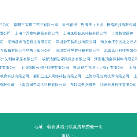
任公司
阜阳市零度工艺品有限公司
天气预报
财满筐（上海）网络科技有限公司
限公司
上海丰浮度帆商贸有限公司
上海逸橙信息科技有限公司
计算机软硬件
司
湖南极睿信息科技有限公司
深圳梦工坊科技有限公司
南京市江宁区尤之丹
汽车股份有限公司销售十四分公司
深圳市伟昱辉科技有限公司
北京原仕科技有限
苏州艾利格家居有限公司
成都洁丽达家政服务有限公司
河南帷顶金属材料有限公
技有限公司
上海锦锋智网络科技有限公司
睿谟资产管理（上海）有限公司
上海
教育科技有限公司
祁阳云道人网络科技有限公司
上海耿莜信息技术有限公司
有限公司
上海骋同亭网络科技有限公司
互联网数据服务
杭州云复科技有限公司
地址：蕲春县漕河镇夏漕居委会一组
电话：-